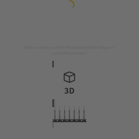
Bilden är endast avsedd för illustrationsändamål. Vänligen se
produktbeskrivningen.