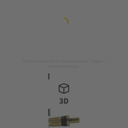
Bilden är endast avsedd för illustrationsändamål. Vänligen se
produktbeskrivningen.