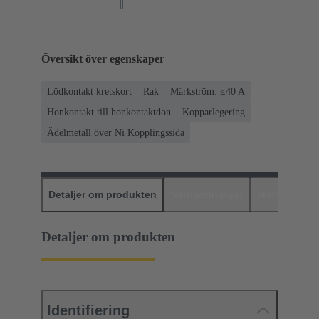
Översikt över egenskaper
Lödkontakt kretskort
Rak
Märkström: ≤40 A
Honkontakt till honkontaktdon
Kopparlegering
Ädelmetall över Ni Kopplingssida
Detaljer om produkten
Nedladdningar
Matchande p
Detaljer om produkten
Identifiering