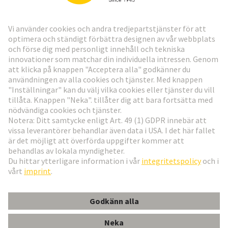
Gå till registrering
Social Media
Svenska
Sverige
© Teknologi-koncernen HARTING