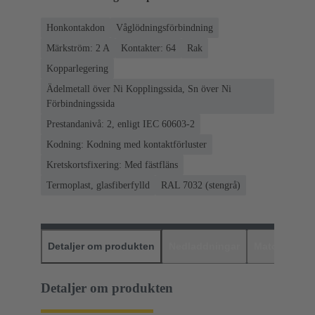
Honkontakdon
Våglödningsförbindning
Märkström: ‌2 A
Kontakter: 64
Rak
Kopparlegering
Ädelmetall över Ni Kopplingssida, Sn över Ni
Förbindningssida
Prestandanivå: 2, enligt IEC 60603-2
Kodning: Kodning med kontaktförluster
Kretskortsfixering: Med fästfläns
Termoplast, glasfiberfylld
RAL 7032 (stengrå)
Detaljer om produkten
Nedladdningar
Matchande p
Detaljer om produkten