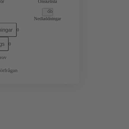
ör
Önskelista
Nedladdningar
ingar
0
gs
0
prov
örfrågan