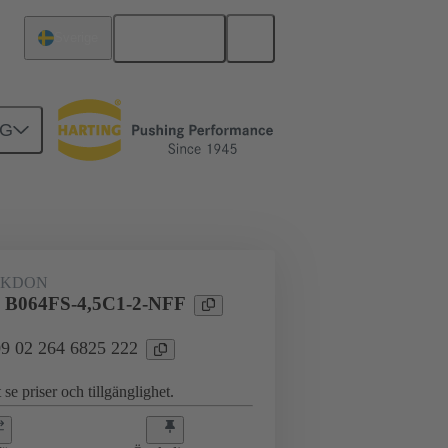
Svenska
Sverige
NG
erkort till dotterkort
AKDON
l B064FS-4,5C1-2-NFF
 09 02 264 6825 222
 se priser och tillgänglighet.