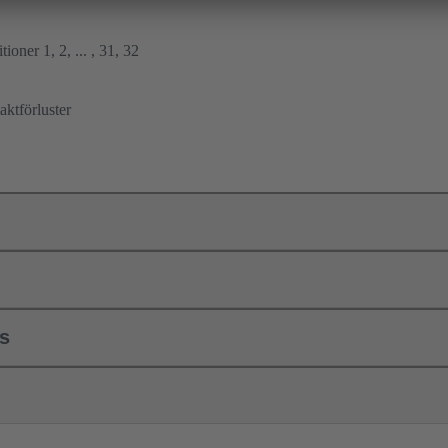
ioner 1, 2, ... , 31, 32
ktförluster
ls