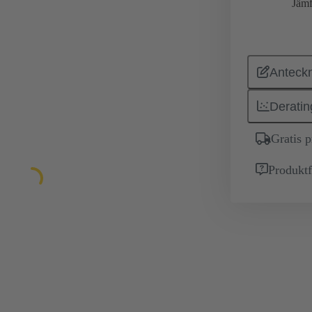
Jämf
Anteckn
Deratin
Gratis 
Produktf