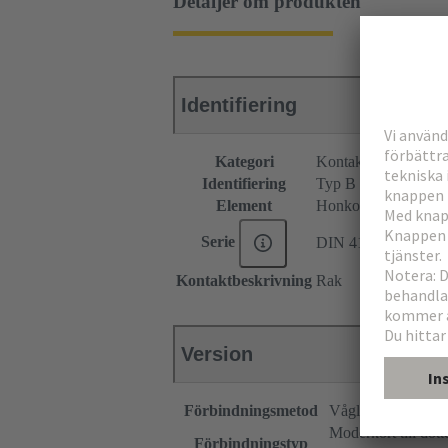
Detaljer om produkten
Identifiering
Kategori
Kontaktdon
Identifiering
Typ B
Element
Honkontakdon
Serie
DIN 41612
Kontaktbeskrivning
Rak
Version
Förbindningsmetod
Våglödningsförbi
Moderkort till dott
Förbindningstyp