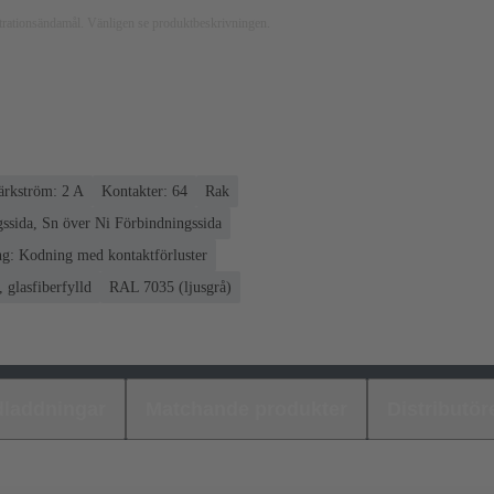
ustrationsändamål. Vänligen se produktbeskrivningen.
rkström: ‌2 A
Kontakter: 64
Rak
ssida, Sn över Ni Förbindningssida
g: Kodning med kontaktförluster
 glasfiberfylld
RAL 7035 (ljusgrå)
laddningar
Matchande produkter
Distributör