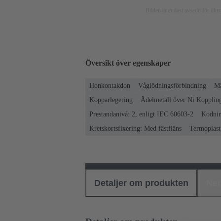
Bilden är endast avsedd för ill
Översikt över egenskaper
Honkontakdon
Våglödningsförbindning
Mä
Kopparlegering
Ädelmetall över Ni Koppling
Prestandanivå: 2, enligt IEC 60603-2
Kodnin
Kretskortsfixering: Med fästfläns
Termoplast,
Detaljer om produkten
Ned