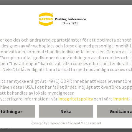
ndning
erkort