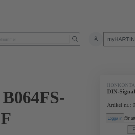
myHARTI
ktdon
Kontaktdon för PCB till PCB
Produkter
Förbindning mod
HONKONT
 B064FS-
DIN-Signa
Artikel nr.:
FF
för att
Logga in