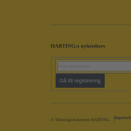
HARTING:s nyhetsbrev
Gå till registrering
Imprint
I
© Teknologi-koncernen HARTING