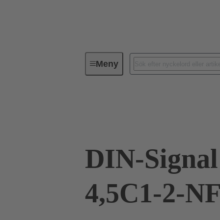
Meny
Förbindningsteknik
PCB-konta
09 02 264 6825 222
DIN-Signal
4,5C1-2-N