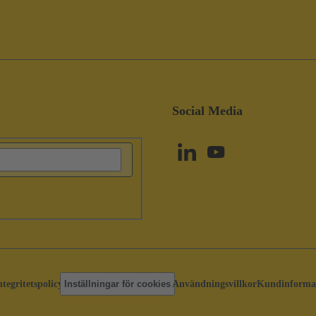
Social Media
ntegritetspolicy
Inställningar för cookies
Användningsvillkor
Kundinforma