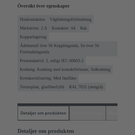
Översikt över egenskaper
Honkontakdon
Våglödningsförbindning
Märkström: ‌2 A
Kontakter: 64
Rak
Kopparlegering
Ädelmetall över Ni Kopplingssida, Sn över Ni
Förbindningssida
Prestandanivå: 2, enligt IEC 60603-2
Kodning: Kodning med kontaktförluster, Sidkodning
Kretskortsfixering: Med fästfläns
Termoplast, glasfiberfylld
RAL 7032 (stengrå)
Detaljer om produkten
Nedladdningar
Matchande p
Detaljer om produkten