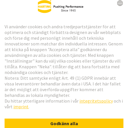
HARTING:s nyhetsbrev
Gå till registrering
Social Media
Svenska
Sverige
© Teknologi-koncernen HARTING