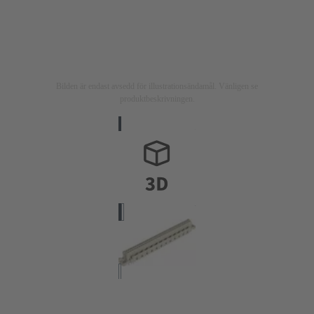
Bilden är endast avsedd för illustrationsändamål. Vänligen se
produktbeskrivningen.