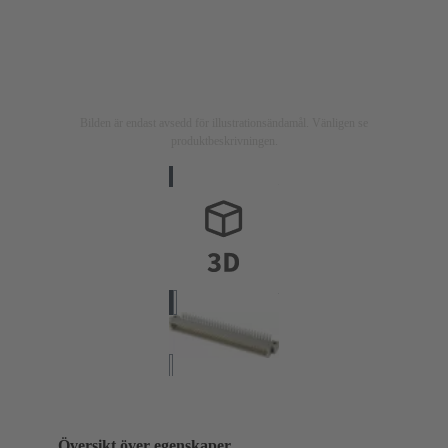
Bilden är endast avsedd för illustrationsändamål. Vänligen se
produktbeskrivningen.
Översikt över egenskaper