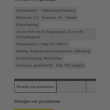
Hankontaktdon
Våglödningsförbindning
Märkström: ‌2 A
Kontakter: 64
Vinklad
Kopparlegering
Au över NiP över Ni Kopplingssida, Sn över Ni
Förbindningssida
Prestandanivå: 2, enligt IEC 60603-2
Kodning: Kodning med kontaktförluster, Sidkodning
Kretskortsfixering: Med fästfläns
Termoplast, glasfiberfylld
RAL 7032 (stengrå)
Detaljer om produkten
Nedladdningar
Matchande p
Detaljer om produkten