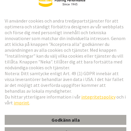
HARTING:s nyhetsbrev
Gå till registrering
Social Media
Svenska
Sverige
© Teknologi-koncernen HARTING