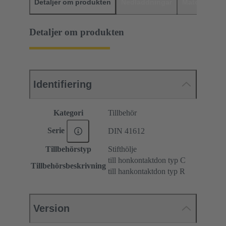
Detaljer om produkten
Nedladdningar
Matchande p
Detaljer om produkten
Identifiering
Kategori
Tillbehör
Serie
DIN 41612
Tillbehörstyp
Stifthölje
till honkontaktdon typ C
Tillbehörsbeskrivning
till hankontaktdon typ R
Version