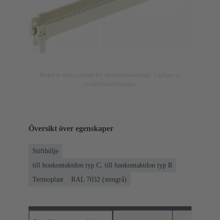
Bilden är endast avsedd för illustrationsändamål. Vänligen se
produktbeskrivningen.
Översikt över egenskaper
Stifthölje
till honkontaktdon typ C, till hankontaktdon typ R
Termoplast
RAL 7032 (stengrå)