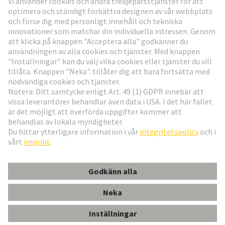
Gå till registrering
Social Media
Svenska
Sverige
© Teknologi-koncernen HARTING
Inställningar för cookies
Imprint
Integritetspolicy
Användningsvillkor
Kundinformation
DIN-Signal C/R shroud press-in 10.70