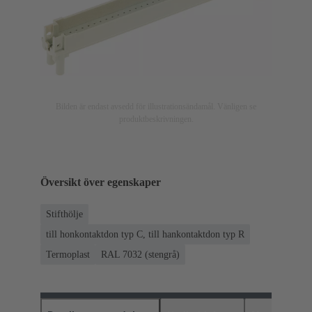
Bilden är endast avsedd för illustrationsändamål. Vänligen se
produktbeskrivningen.
Översikt över egenskaper
Stifthölje
till honkontaktdon typ C, till hankontaktdon typ R
Termoplast
RAL 7032 (stengrå)