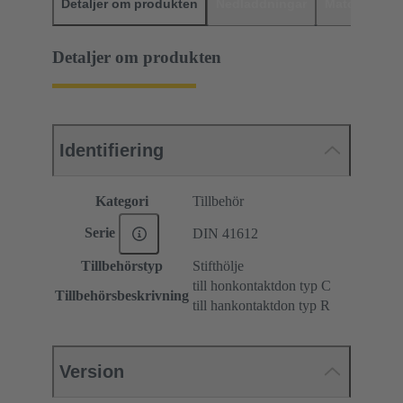
Detaljer om produkten
Nedladdningar
Matchande p
Detaljer om produkten
Identifiering
Kategori
Tillbehör
Serie
DIN 41612
Tillbehörstyp
Stifthölje
till honkontaktdon typ C
Tillbehörsbeskrivning
till hankontaktdon typ R
Version