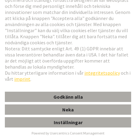
Gå till registrering
Social Media
Svenska
Sverige
© Teknologi-koncernen HARTING
Inställningar för cookies
Imprint
Integritetspolicy
Användningsvillkor
Kundinformation
DIN-Signal C/R shroud press-in 11.75