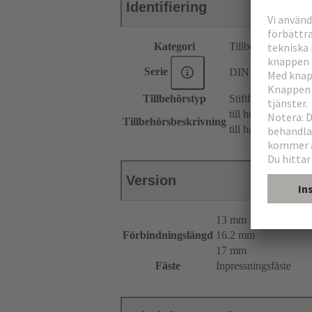
Identifiering
Kategori
Tillbehör
Serie
DIN 41612
Tillbehörstyp
Stifthölje
till honkontaktdon
Tillbehörsbeskrivning
till hankontaktdon
Version
13 mm
Förbindningslängd
16.2 mm
17 mm
Fäste
Inpressningsfäste