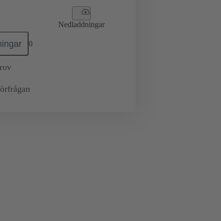
Nedladdningar
ingar
0
prov
örfrågan