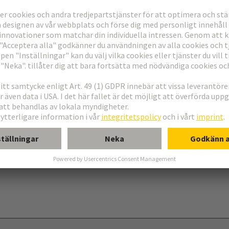
 typ C
 typ R