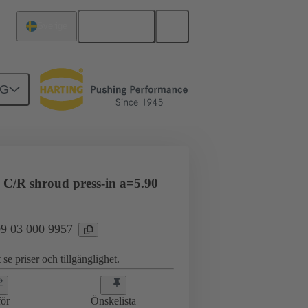
Svenska
Sverige
NG
erkort till dotterkort
09 03 000 9957
 C/R shroud press-in a=5.90
 09 03 000 9957
 se priser och tillgänglighet.
ör
Önskelista