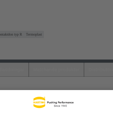
kontaktdon typ R
Termoplast
laddningar
Matchande produkter
Distributör