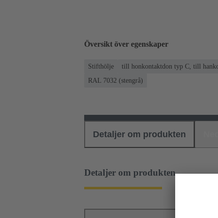
Översikt över egenskaper
Stifthölje
till honkontaktdon typ C, till han
RAL 7032 (stengrå)
Detaljer om produkten
Ned
Detaljer om produkten