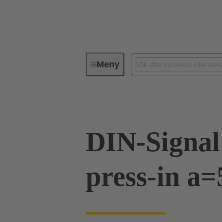
Meny
Förbindningsteknik
PCB-konta
DIN-Signal
press-in a=