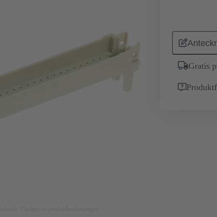
Anteckn
Gratis 
Produktf
nsändamål. Vänligen se produktbeskrivningen.