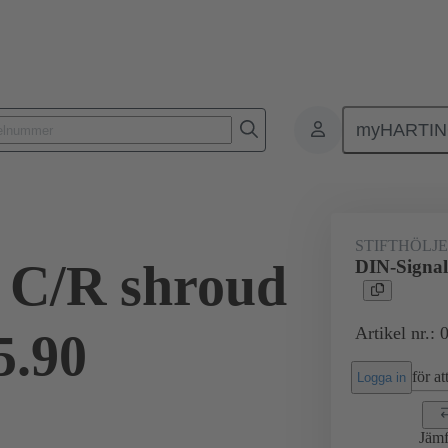
myHARTI
ktdon
Kontaktdon för PCB till PCB
Produkter
Förbindning mod
STIFTHÖLJE
 C/R shroud
DIN-Signal
Artikel nr.:
5.90
för att
Logga in
Jämf