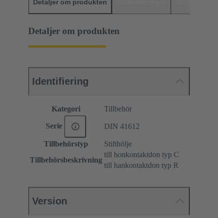
Detaljer om produkten
Nedladdningar
Matchande p
Detaljer om produkten
Identifiering
Kategori
Tillbehör
Serie
DIN 41612
Tillbehörstyp
Stifthölje
till honkontaktdon typ C
Tillbehörsbeskrivning
till hankontaktdon typ R
Version