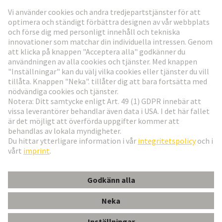
Gå till registrering
Social Media
Svenska
Sverige
© Teknologi-koncernen HARTING
Inställningar för cookies
Imprint
Integritetspolicy
Användningsvillkor
Kundinformation