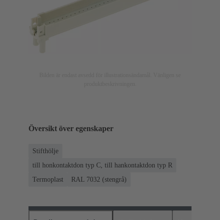
Bilden är endast avsedd för illustrationsändamål. Vänligen se
produktbeskrivningen.
Översikt över egenskaper
Stifthölje
till honkontaktdon typ C, till hankontaktdon typ R
Termoplast
RAL 7032 (stengrå)