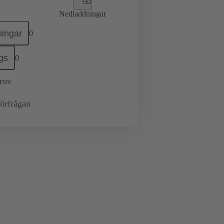
Nedladdningar
ingar
0
gs
0
prov
örfrågan