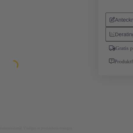
Anteckn
Deratin
Gratis 
Produktf
ustrationsändamål. Vänligen se produktbeskrivningen.