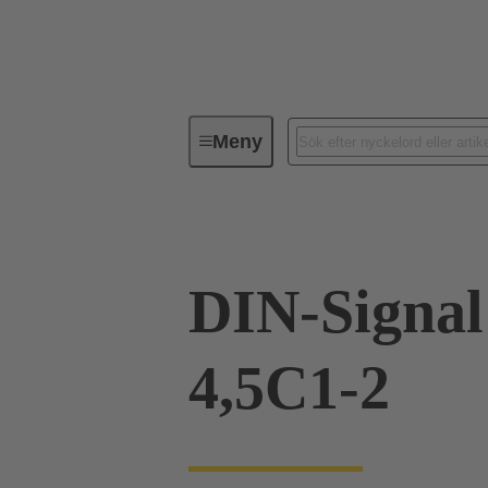
Meny
Förbindningsteknik
PCB-konta
DIN-Signa
4,5C1-2