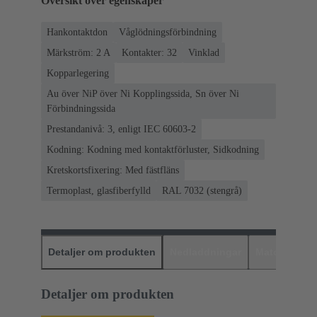
Översikt över egenskaper
Hankontaktdon
Våglödningsförbindning
Märkström: ‌2 A
Kontakter: 32
Vinklad
Kopparlegering
Au över NiP över Ni Kopplingssida, Sn över Ni
Förbindningssida
Prestandanivå: 3, enligt IEC 60603-2
Kodning: Kodning med kontaktförluster, Sidkodning
Kretskortsfixering: Med fästfläns
Termoplast, glasfiberfylld
RAL 7032 (stengrå)
Detaljer om produkten
Nedladdningar
Matchande p
Detaljer om produkten