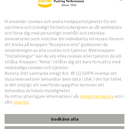
HARTING:s nyhetsbrev
Gå till registrering
Social Media
Svenska
Sverige
© Teknologi-koncernen HARTING