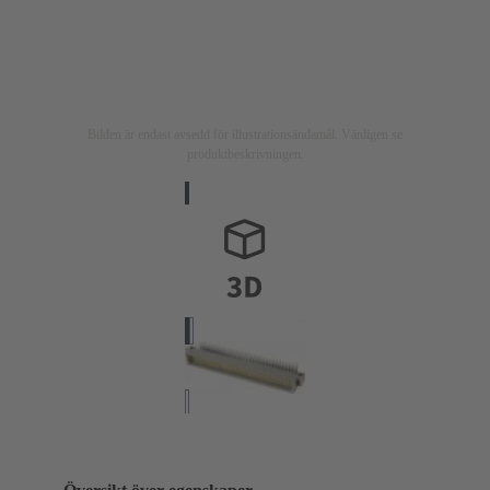
Bilden är endast avsedd för illustrationsändamål. Vänligen se
produktbeskrivningen.