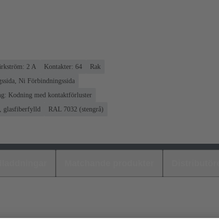
rkström: ‌2 A
Kontakter: 64
Rak
ssida, Ni Förbindningssida
g: Kodning med kontaktförluster
 glasfiberfylld
RAL 7032 (stengrå)
laddningar
Matchande produkter
Distributör