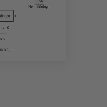
Nedladdningar
ingar
0
gs
0
prov
örfrågan