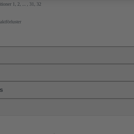
ioner 1, 2, ... , 31, 32
ktförluster
ls