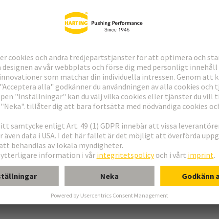
ering
erkort