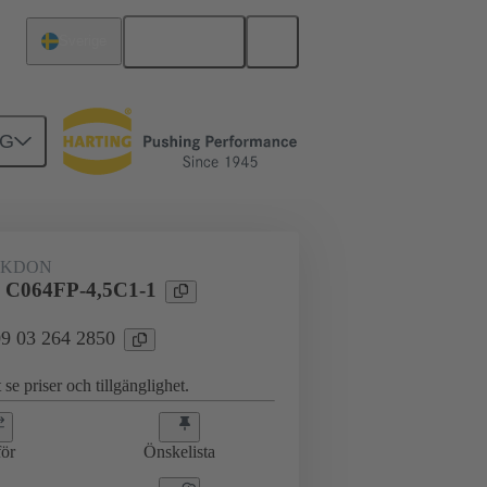
Svenska
Sverige
NG
erkort till dotterkort
09 03 264 2850
AKDON
l C064FP-4,5C1-1
 09 03 264 2850
 se priser och tillgänglighet.
ör
Önskelista