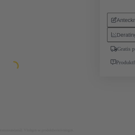
Anteckn
Deratin
Gratis 
Produktf
ustrationsändamål. Vänligen se produktbeskrivningen.