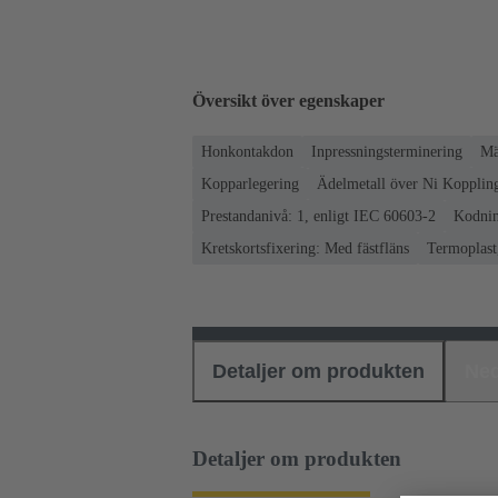
Översikt över egenskaper
Honkontakdon
Inpressningsterminering
Mä
Kopparlegering
Ädelmetall över Ni Koppling
Prestandanivå: 1, enligt IEC 60603-2
Kodnin
Kretskortsfixering: Med fästfläns
Termoplast,
Detaljer om produkten
Ned
Detaljer om produkten