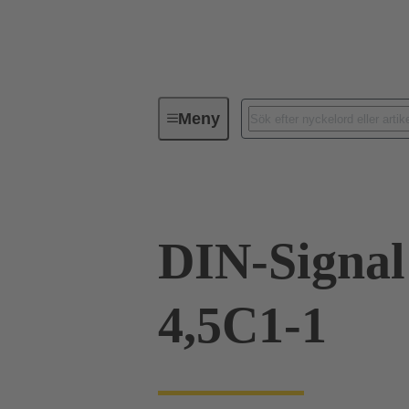
Meny
Förbindningsteknik
PCB-konta
DIN-Signa
4,5C1-1