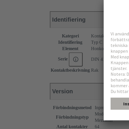
Identifiering
Kategori
Kontaktdon
Identifiering
Typ C
Element
Honkontakdon
Serie
DIN 41612
Kontaktbeskrivning
Rak
Version
Förbindningsmetod
Inpressningstermin
Moderkort till dott
Förbindningstyp
Mezzanin
Antal kontakter
64