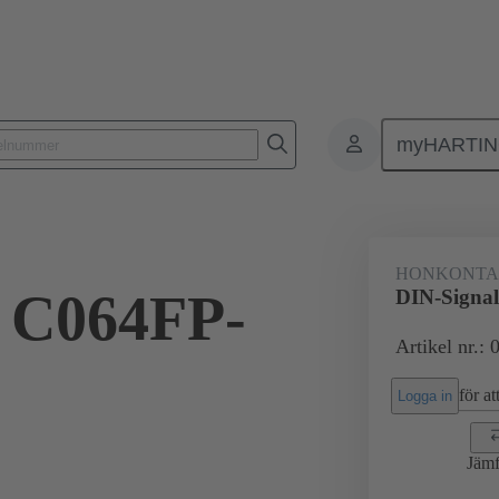
myHARTI
ktdon
Kontaktdon för PCB till PCB
Produkter
Förbindning mod
HONKONT
l C064FP-
DIN-Signa
Artikel nr.:
för att
Logga in
Jämf