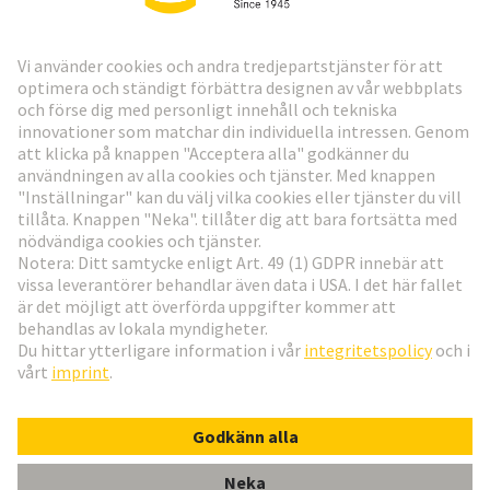
HARTING:s nyhetsbrev
Gå till registrering
Social Media
Svenska
Sverige
© Teknologi-koncernen HARTING