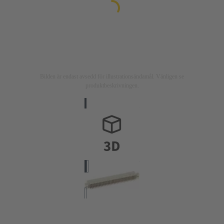
Bilden är endast avsedd för illustrationsändamål. Vänligen se
produktbeskrivningen.