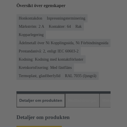
Översikt över egenskaper
Honkontakdon
Inpressningsterminering
Märkström: ‌2 A
Kontakter: 64
Rak
Kopparlegering
Ädelmetall över Ni Kopplingssida, Ni Förbindningssida
Prestandanivå: 2, enligt IEC 60603-2
Kodning: Kodning med kontaktförluster
Kretskortsfixering: Med fästfläns
Termoplast, glasfiberfylld
RAL 7035 (ljusgrå)
Detaljer om produkten
Nedladdningar
Matchande p
Detaljer om produkten