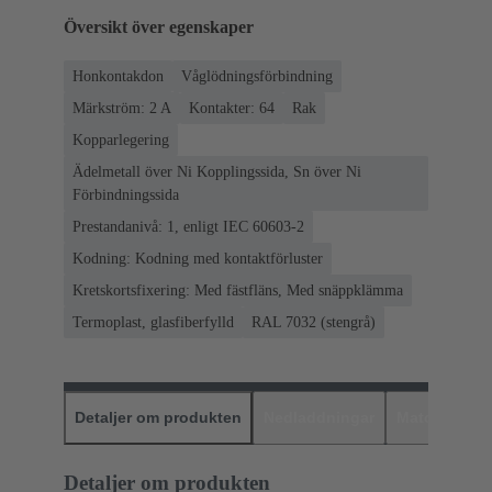
Översikt över egenskaper
Honkontakdon
Våglödningsförbindning
Märkström: ‌2 A
Kontakter: 64
Rak
Kopparlegering
Ädelmetall över Ni Kopplingssida, Sn över Ni
Förbindningssida
Prestandanivå: 1, enligt IEC 60603-2
Kodning: Kodning med kontaktförluster
Kretskortsfixering: Med fästfläns, Med snäppklämma
Termoplast, glasfiberfylld
RAL 7032 (stengrå)
Detaljer om produkten
Nedladdningar
Matchande p
Detaljer om produkten