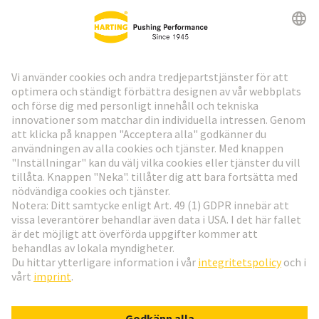
HARTING:s nyhetsbrev
Gå till registrering
Social Media
Svenska
Sverige