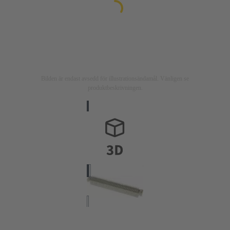
Bilden är endast avsedd för illustrationsändamål. Vänligen se
produktbeskrivningen.