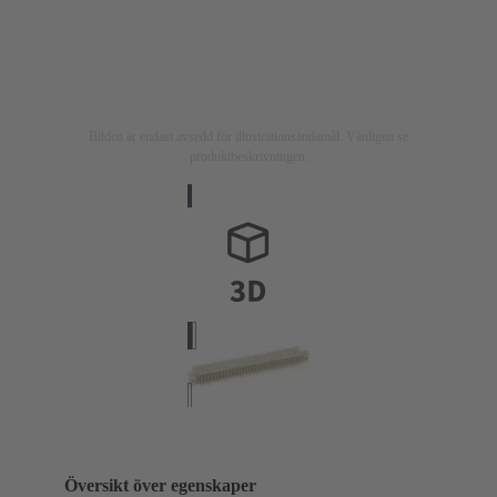
Bilden är endast avsedd för illustrationsändamål. Vänligen se
produktbeskrivningen.
Översikt över egenskaper