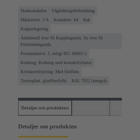
Honkontakdon
Våglödningsförbindning
Märkström: ‌2 A
Kontakter: 64
Rak
Kopparlegering
Ädelmetall över Ni Kopplingssida, Sn över Ni
Förbindningssida
Prestandanivå: 3, enligt IEC 60603-2
Kodning: Kodning med kontaktförluster
Kretskortsfixering: Med fästfläns
Termoplast, glasfiberfylld
RAL 7032 (stengrå)
Detaljer om produkten
Nedladdningar
Matchande p
Detaljer om produkten