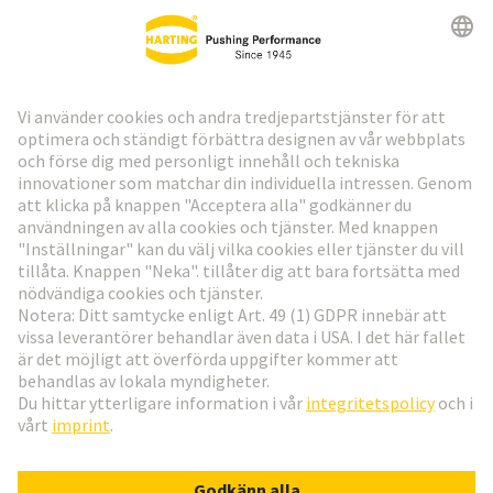
HARTING:s nyhetsbrev
Gå till registrering
Social Media
Svenska
Sverige