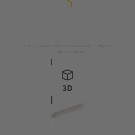
Bilden är endast avsedd för illustrationsändamål. Vänligen se
produktbeskrivningen.