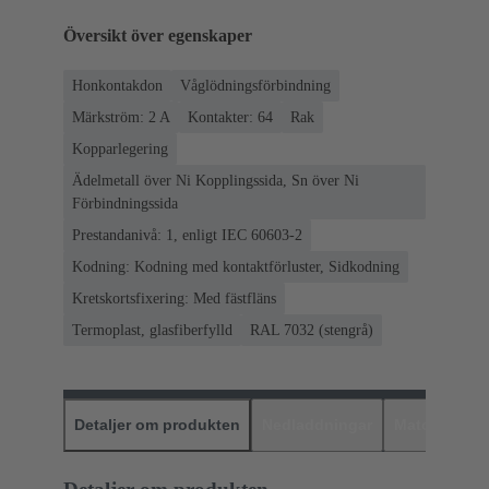
Översikt över egenskaper
Honkontakdon
Våglödningsförbindning
Märkström: ‌2 A
Kontakter: 64
Rak
Kopparlegering
Ädelmetall över Ni Kopplingssida, Sn över Ni
Förbindningssida
Prestandanivå: 1, enligt IEC 60603-2
Kodning: Kodning med kontaktförluster, Sidkodning
Kretskortsfixering: Med fästfläns
Termoplast, glasfiberfylld
RAL 7032 (stengrå)
Detaljer om produkten
Nedladdningar
Matchande p