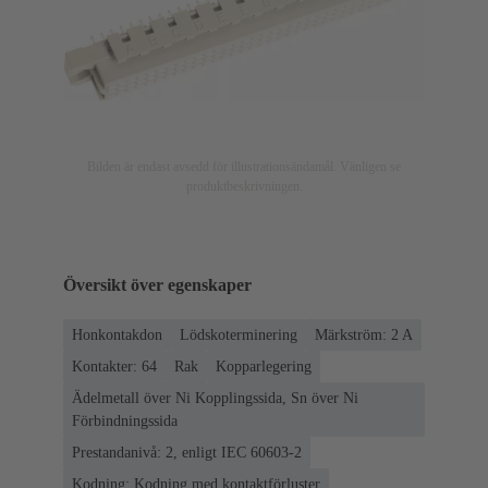
Bilden är endast avsedd för illustrationsändamål. Vänligen se
produktbeskrivningen.
Översikt över egenskaper
Honkontakdon
Lödskoterminering
Märkström: ‌2 A
Kontakter: 64
Rak
Kopparlegering
Ädelmetall över Ni Kopplingssida, Sn över Ni
Förbindningssida
Prestandanivå: 2, enligt IEC 60603-2
Kodning: Kodning med kontaktförluster