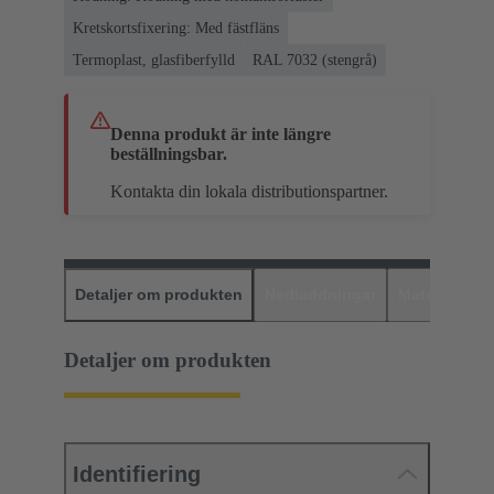
Kretskortsfixering: Med fästfläns
Termoplast, glasfiberfylld
RAL 7032 (stengrå)
Denna produkt är inte längre
beställningsbar.
Kontakta din lokala distributionspartner.
Detaljer om produkten
Nedladdningar
Matchande p
Detaljer om produkten
Identifiering