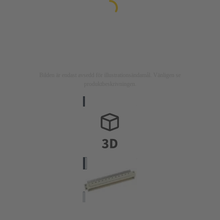
Bilden är endast avsedd för illustrationsändamål. Vänligen se
produktbeskrivningen.