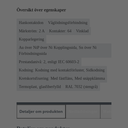
Översikt över egenskaper
Hankontaktdon
Våglödningsförbindning
Märkström: ‌2 A
Kontakter: 64
Vinklad
Kopparlegering
Au över NiP över Ni Kopplingssida, Sn över Ni
Förbindningssida
Prestandanivå: 2, enligt IEC 60603-2
Kodning: Kodning med kontaktförluster, Sidkodning
Kretskortsfixering: Med fästfläns, Med snäppklämma
Termoplast, glasfiberfylld
RAL 7032 (stengrå)
Detaljer om produkten
Nedladdningar
Matchande p