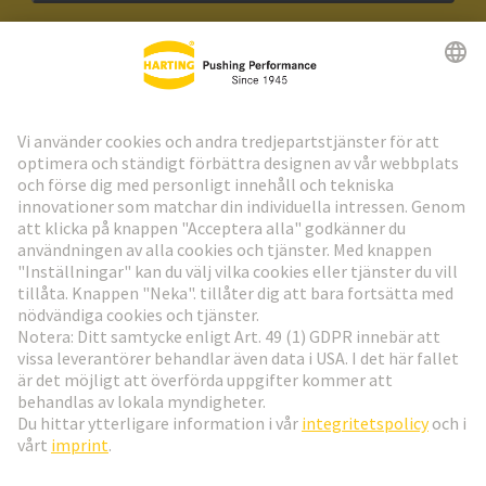
HARTING:s nyhetsbrev
Gå till registrering
Social Media
Svenska
Sverige