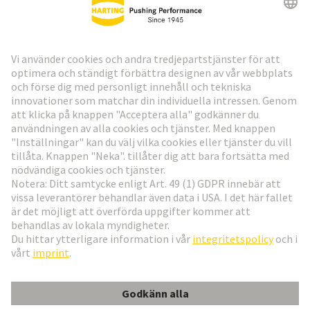
HARTING:s nyhetsbrev
Gå till registrering
Social Media
Svenska
Sverige
© Teknologi-koncernen HARTING