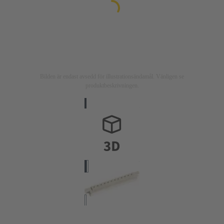
Bilden är endast avsedd för illustrationsändamål. Vänligen se
produktbeskrivningen.