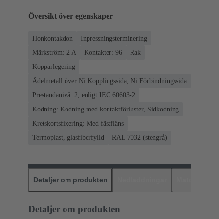
Översikt över egenskaper
Honkontakdon
Inpressningsterminering
Märkström: ‌2 A
Kontakter: 96
Rak
Kopparlegering
Ädelmetall över Ni Kopplingssida, Ni Förbindningssida
Prestandanivå: 2, enligt IEC 60603-2
Kodning: Kodning med kontaktförluster, Sidkodning
Kretskortsfixering: Med fästfläns
Termoplast, glasfiberfylld
RAL 7032 (stengrå)
Detaljer om produkten
Nedladdningar
Matchande p
Detaljer om produkten