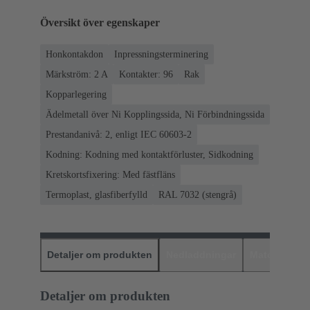
Översikt över egenskaper
Honkontakdon
Inpressningsterminering
Märkström: ‌2 A
Kontakter: 96
Rak
Kopparlegering
Ädelmetall över Ni Kopplingssida, Ni Förbindningssida
Prestandanivå: 2, enligt IEC 60603-2
Kodning: Kodning med kontaktförluster, Sidkodning
Kretskortsfixering: Med fästfläns
Termoplast, glasfiberfylld
RAL 7032 (stengrå)
Detaljer om produkten
Nedladdningar
Matchande p
Detaljer om produkten