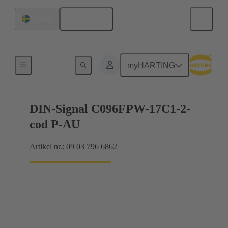
Svenska
Sverige
Förbindning moderkort till dotterkort
myHARTING
DIN-Signal C096FPW-17C1-2-
cod P-AU
Artikel nr.: 09 03 796 6862