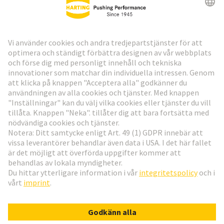
HARTING:s nyhetsbrev
Gå till registrering
Social Media
Svenska
Sverige
© Teknologi-koncernen HARTING