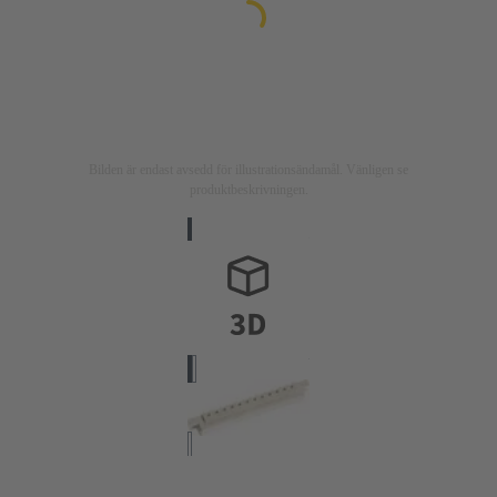
Bilden är endast avsedd för illustrationsändamål. Vänligen se
produktbeskrivningen.