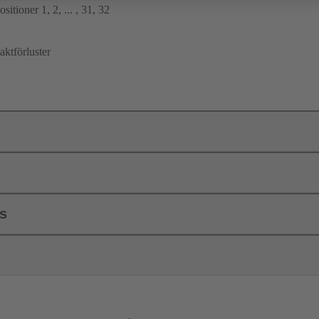
sitioner 1, 2, ... , 31, 32
ktförluster
ls