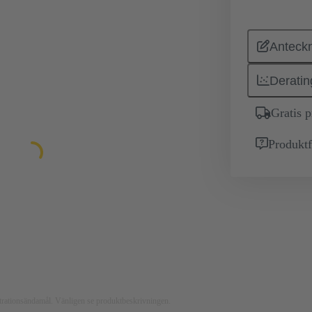
Anteckn
Deratin
Gratis 
Produktf
ustrationsändamål. Vänligen se produktbeskrivningen.