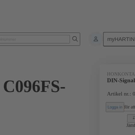
myHARTI
ktdon
Kontaktdon för PCB till PCB
Produkter
Förbindning mod
HONKONT
 C096FS-
DIN-Signa
Artikel nr.:
för att
Logga in
Jämf