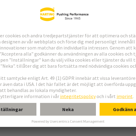
ndning
erkort