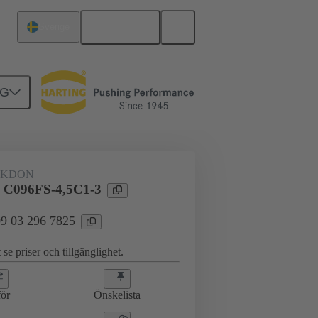
Svenska
Sverige
NG
erkort till dotterkort
09 03 296 7825
AKDON
l C096FS-4,5C1-3
 09 03 296 7825
 se priser och tillgänglighet.
ör
Önskelista