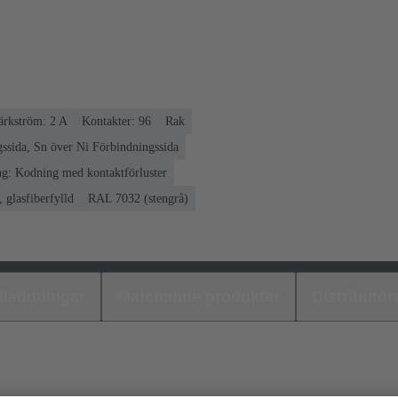
rkström: ‌2 A
Kontakter: 96
Rak
ssida, Sn över Ni Förbindningssida
g: Kodning med kontaktförluster
 glasfiberfylld
RAL 7032 (stengrå)
laddningar
Matchande produkter
Distributör