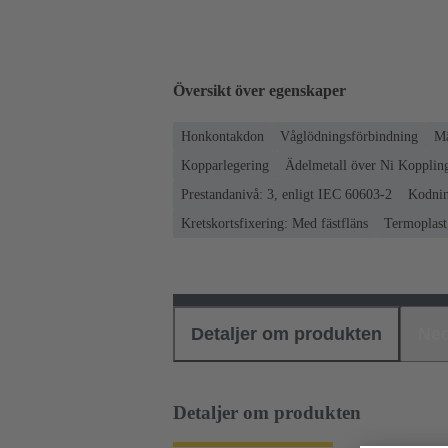
Översikt över egenskaper
Honkontakdon
Våglödningsförbindning
Mä
Kopparlegering
Ädelmetall över Ni Koppling
Prestandanivå: 3, enligt IEC 60603-2
Kodnin
Kretskortsfixering: Med fästfläns
Termoplast,
Detaljer om produkten
Ned
Detaljer om produkten