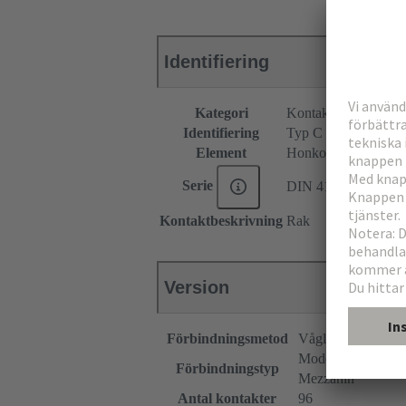
Identifiering
Kategori
Kontaktdon
Identifiering
Typ C
Element
Honkontakdon
Serie
DIN 41612
Kontaktbeskrivning
Rak
Version
Förbindningsmetod
Våglödningsförbi
Moderkort till dott
Förbindningstyp
Mezzanin
Antal kontakter
96