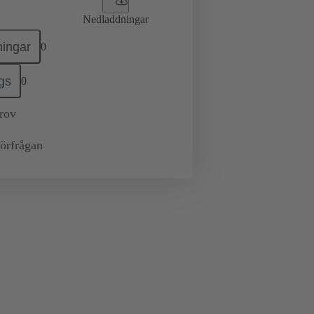
Nedladdningar
ingar
0
gs
0
prov
örfrågan