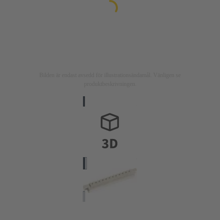
Bilden är endast avsedd för illustrationsändamål. Vänligen se
produktbeskrivningen.