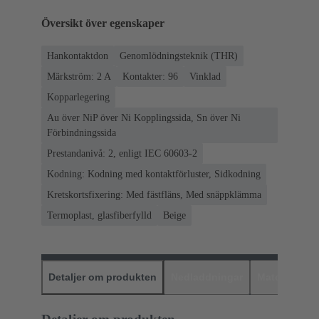
Översikt över egenskaper
Hankontaktdon
Genomlödningsteknik (THR)
Märkström: ‌2 A
Kontakter: 96
Vinklad
Kopparlegering
Au över NiP över Ni Kopplingssida, Sn över Ni
Förbindningssida
Prestandanivå: 2, enligt IEC 60603-2
Kodning: Kodning med kontaktförluster, Sidkodning
Kretskortsfixering: Med fästfläns, Med snäppklämma
Termoplast, glasfiberfylld
Beige
Detaljer om produkten
Nedladdningar
Matchande p