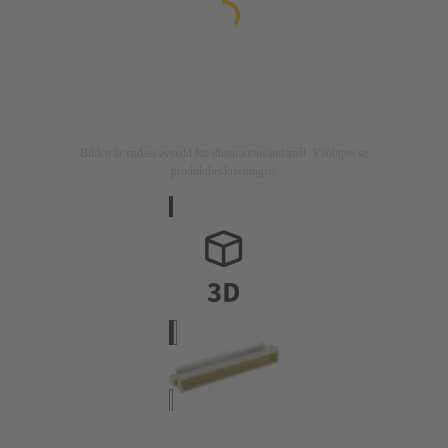
Bilden är endast avsedd för illustrationsändamål. Vänligen se
produktbeskrivningen.