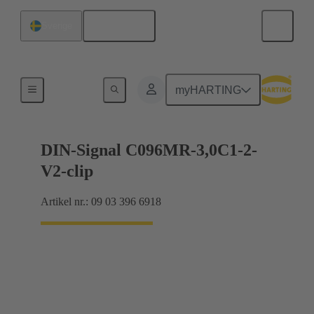
Svenska
Sverige
Förbindning moderkort till dotterkort
myHARTING
DIN-Signal C096MR-3,0C1-2-
V2-clip
Artikel nr.: 09 03 396 6918