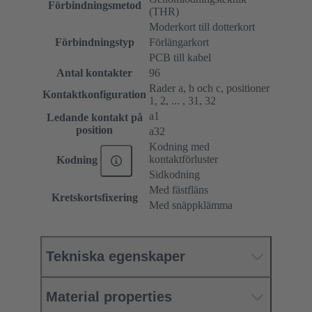
Förbindningsmetod
(THR)
Moderkort till dotterkort
Förbindningstyp
Förlängarkort
PCB till kabel
Antal kontakter
96
Rader a, b och c, positioner
Kontaktkonfiguration
1, 2, ... , 31, 32
a1
Ledande kontakt på
position
a32
Kodning med
kontaktförluster
Kodning
Sidkodning
Med fästfläns
Kretskortsfixering
Med snäppklämma
Tekniska egenskaper
Material properties