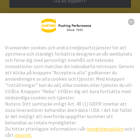
Gå till toppen
HARTING:s nyhetsbrev
Gå till registrering
Social Media
Svenska
Sverige