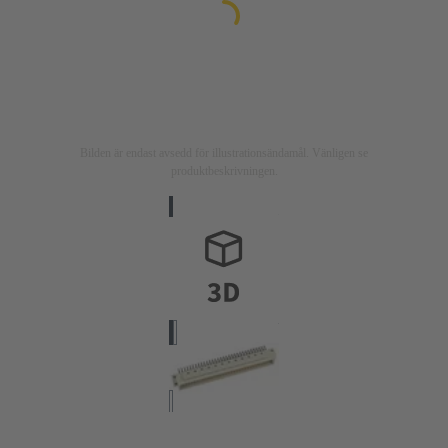
Bilden är endast avsedd för illustrationsändamål. Vänligen se
produktbeskrivningen.