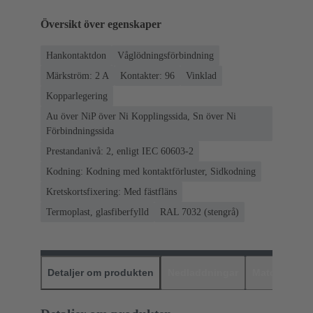
Översikt över egenskaper
Hankontaktdon
Våglödningsförbindning
Märkström: ‌2 A
Kontakter: 96
Vinklad
Kopparlegering
Au över NiP över Ni Kopplingssida, Sn över Ni
Förbindningssida
Prestandanivå: 2, enligt IEC 60603-2
Kodning: Kodning med kontaktförluster, Sidkodning
Kretskortsfixering: Med fästfläns
Termoplast, glasfiberfylld
RAL 7032 (stengrå)
Detaljer om produkten
Nedladdningar
Matchande p