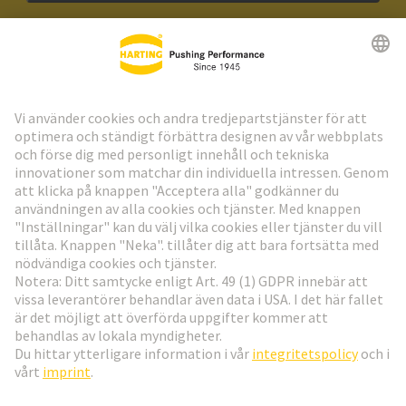
HARTING:s nyhetsbrev
Gå till registrering
Social Media
Svenska
Sverige