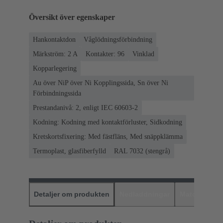
Översikt över egenskaper
Hankontaktdon
Våglödningsförbindning
Märkström: ‌2 A
Kontakter: 96
Vinklad
Kopparlegering
Au över NiP över Ni Kopplingssida, Sn över Ni
Förbindningssida
Prestandanivå: 2, enligt IEC 60603-2
Kodning: Kodning med kontaktförluster, Sidkodning
Kretskortsfixering: Med fästfläns, Med snäppklämma
Termoplast, glasfiberfylld
RAL 7032 (stengrå)
Detaljer om produkten
Nedladdningar
Matchande p