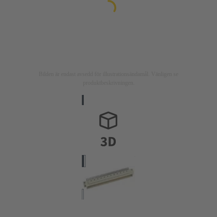
Bilden är endast avsedd för illustrationsändamål. Vänligen se
produktbeskrivningen.