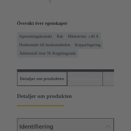
Översikt över egenskaper
Inpressningskontakt
Rak
Märkström: ≤40 A
Honkontakt till honkontaktdon
Kopparlegering
Ädelmetall över Ni Kopplingssida
Detaljer om produkten
Nedladdningar
Matchande p
Detaljer om produkten
Identifiering