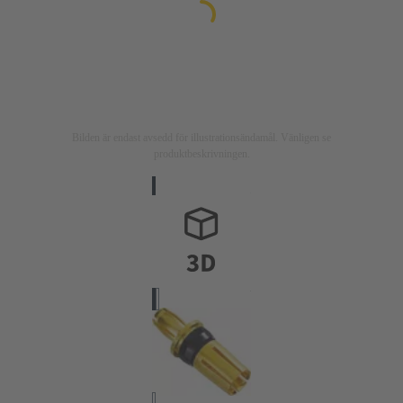
Bilden är endast avsedd för illustrationsändamål. Vänligen se
produktbeskrivningen.