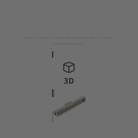
Bilden är endast avsedd för illustrationsändamål. Vänligen se
produktbeskrivningen.