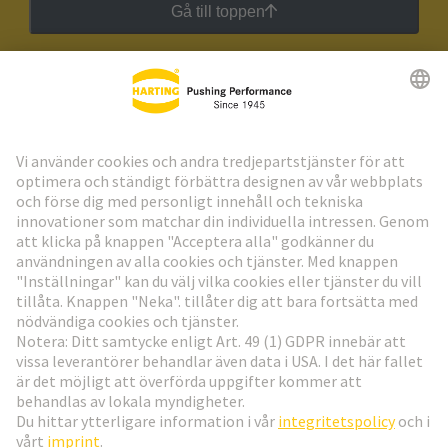
Gå till toppen
HARTING:s nyhetsbrev
Gå till registrering
Social Media
Svenska
Sverige