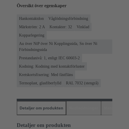
Översikt över egenskaper
Hankontaktdon
Våglödningsförbindning
Märkström: ‌2 A
Kontakter: 32
Vinklad
Kopparlegering
Au över NiP över Ni Kopplingssida, Sn över Ni
Förbindningssida
Prestandanivå: 1, enligt IEC 60603-2
Kodning: Kodning med kontaktförluster
Kretskortsfixering: Med fästfläns
Termoplast, glasfiberfylld
RAL 7032 (stengrå)
Detaljer om produkten
Nedladdningar
Matchande p
Detaljer om produkten