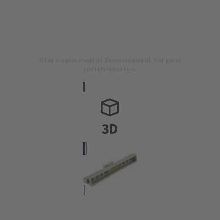
Bilden är endast avsedd för illustrationsändamål. Vänligen se
produktbeskrivningen.