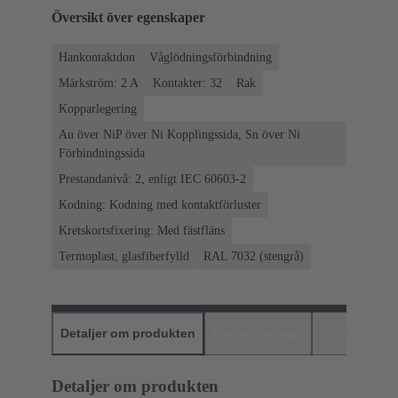
Översikt över egenskaper
Hankontaktdon
Våglödningsförbindning
Märkström: ‌2 A
Kontakter: 32
Rak
Kopparlegering
Au över NiP över Ni Kopplingssida, Sn över Ni
Förbindningssida
Prestandanivå: 2, enligt IEC 60603-2
Kodning: Kodning med kontaktförluster
Kretskortsfixering: Med fästfläns
Termoplast, glasfiberfylld
RAL 7032 (stengrå)
Detaljer om produkten
Nedladdningar
Matchande p
Detaljer om produkten