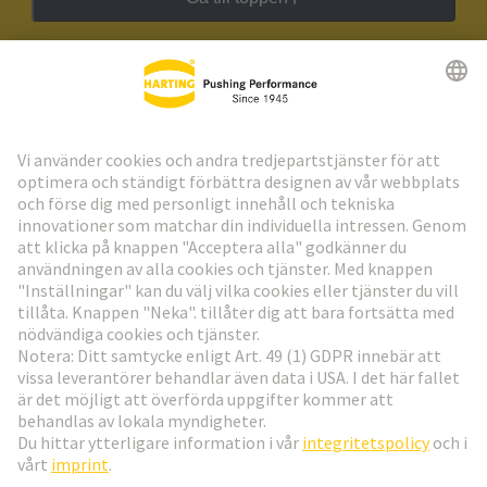
HARTING:s nyhetsbrev
Gå till registrering
Social Media
Svenska
Sverige