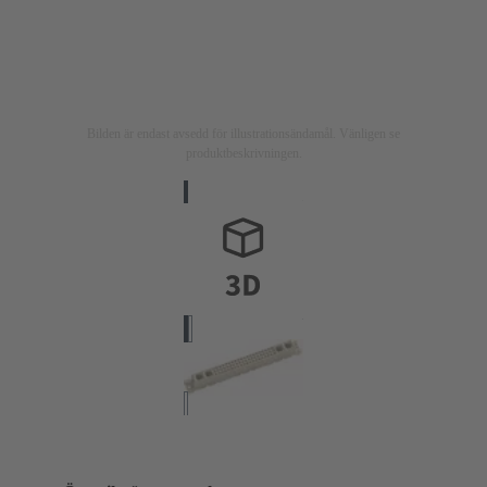
Bilden är endast avsedd för illustrationsändamål. Vänligen se
produktbeskrivningen.