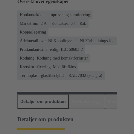
Översikt över egenskaper
Honkontakdon
Inpressningsterminering
Märkström: ‌2 A
Kontakter: 64
Rak
Kopparlegering
Ädelmetall över Ni Kopplingssida, Ni Förbindningssida
Prestandanivå: 2, enligt IEC 60603-2
Kodning: Kodning med kontaktförluster
Kretskortsfixering: Med fästfläns
Termoplast, glasfiberfylld
RAL 7032 (stengrå)
Detaljer om produkten
Nedladdningar
Matchande p
Detaljer om produkten