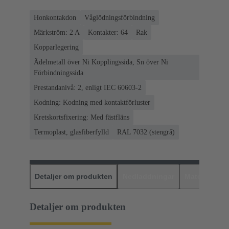
Honkontakdon
Våglödningsförbindning
Märkström: ‌2 A
Kontakter: 64
Rak
Kopparlegering
Ädelmetall över Ni Kopplingssida, Sn över Ni
Förbindningssida
Prestandanivå: 2, enligt IEC 60603-2
Kodning: Kodning med kontaktförluster
Kretskortsfixering: Med fästfläns
Termoplast, glasfiberfylld
RAL 7032 (stengrå)
Detaljer om produkten
Nedladdningar
Matchande p
Detaljer om produkten