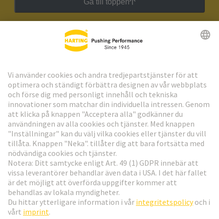
Gå till toppen
HARTING:s nyhetsbrev
Gå till registrering
Social Media
Svenska
Sverige