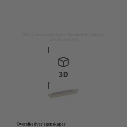
Bilden är endast avsedd för illustrationsändamål. Vänligen se
produktbeskrivningen.
Översikt över egenskaper