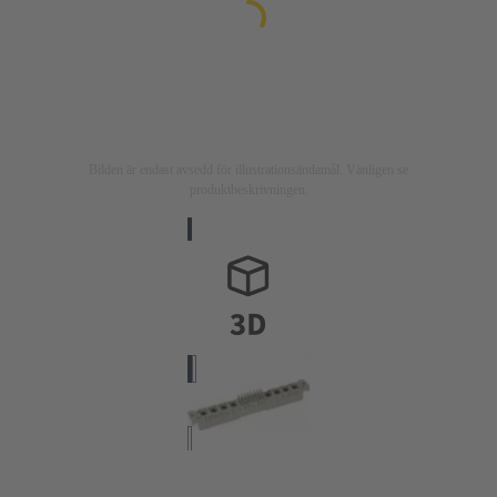
Bilden är endast avsedd för illustrationsändamål. Vänligen se
produktbeskrivningen.