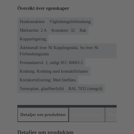
Översikt över egenskaper
Honkontakdon
Våglödningsförbindning
Märkström: ‌2 A
Kontakter: 32
Rak
Kopparlegering
Ädelmetall över Ni Kopplingssida, Sn över Ni
Förbindningssida
Prestandanivå: 2, enligt IEC 60603-2
Kodning: Kodning med kontaktförluster
Kretskortsfixering: Med fästfläns
Termoplast, glasfiberfylld
RAL 7032 (stengrå)
Detaljer om produkten
Nedladdningar
Matchande p
Detaljer om produkten