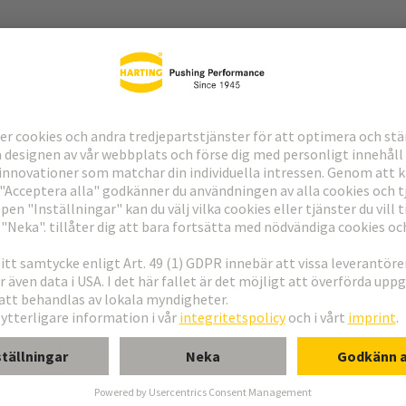
lkontakter, se de valda kontakternas datablad
ering
erkort