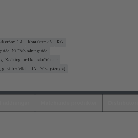
rkström: ‌2 A
Kontakter: 48
Rak
ssida, Ni Förbindningssida
g: Kodning med kontaktförluster
 glasfiberfylld
RAL 7032 (stengrå)
laddningar
Matchande produkter
Distributör