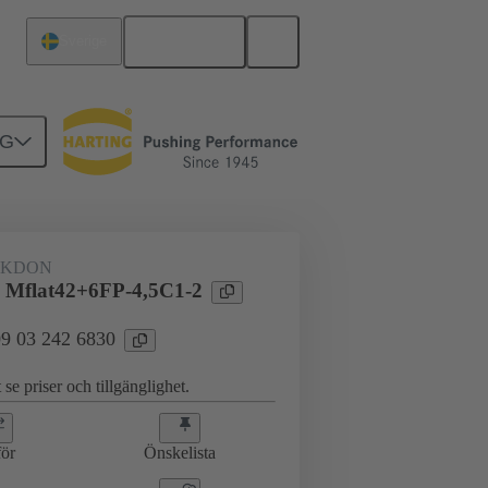
Svenska
Sverige
NG
erkort till dotterkort
09 03 242 6830
AKDON
 Mflat42+6FP-4,5C1-2
 09 03 242 6830
 se priser och tillgänglighet.
ör
Önskelista