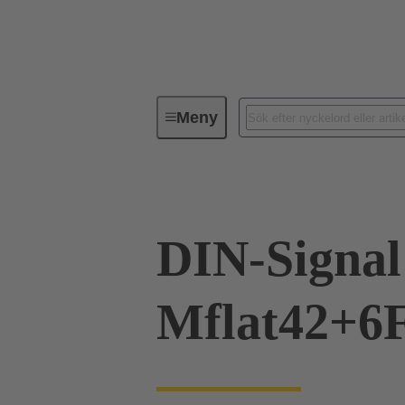
Meny
Förbindningsteknik
PCB-konta
DIN-Signal
Mflat42+6