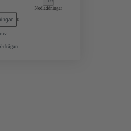
Nedladdningar
ingar
0
prov
örfrågan