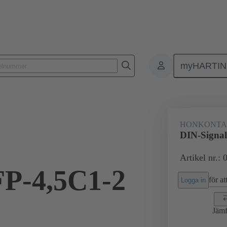
myHARTI
ktdon
Kontaktdon för PCB till PCB
Produkter
Förbindning mod
HONKONT
DIN-Signal
Artikel nr.:
FP-4,5C1-2
för att
Logga in
Jämf