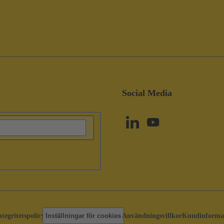
Social Media
ntegritetspolicy
Inställningar för cookies
Användningsvillkor
Kundinforma