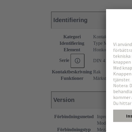
Identifiering
Kategori
Kontaktdon
Identifiering
Type M-låg
Element
Honkontakdon
Serie
DIN 41612
Kontaktbeskrivning
Rak
Funktioner
Märkström för specia
Version
Förbindningsmetod
Inpressningstermin
Moderkort till dott
Förbindningstyp
Mezzanin