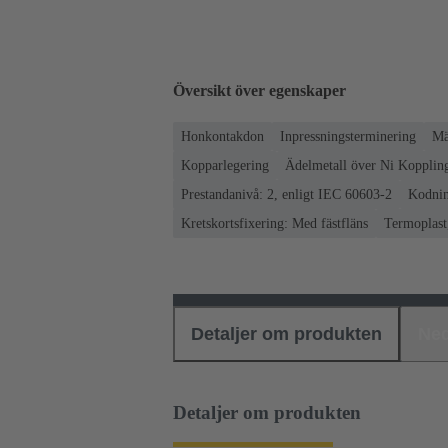
Översikt över egenskaper
Honkontakdon
Inpressningsterminering
Mä
Kopparlegering
Ädelmetall över Ni Koppling
Prestandanivå: 2, enligt IEC 60603-2
Kodnin
Kretskortsfixering: Med fästfläns
Termoplast,
Detaljer om produkten
Ned
Detaljer om produkten