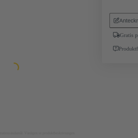
Anteckn
Gratis 
Produktf
ustrationsändamål. Vänligen se produktbeskrivningen.