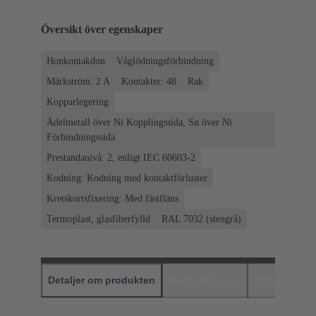
Översikt över egenskaper
Honkontakdon
Våglödningsförbindning
Märkström: ‌2 A
Kontakter: 48
Rak
Kopparlegering
Ädelmetall över Ni Kopplingssida, Sn över Ni
Förbindningssida
Prestandanivå: 2, enligt IEC 60603-2
Kodning: Kodning med kontaktförluster
Kretskortsfixering: Med fästfläns
Termoplast, glasfiberfylld
RAL 7032 (stengrå)
Detaljer om produkten
Nedladdningar
Matchande p