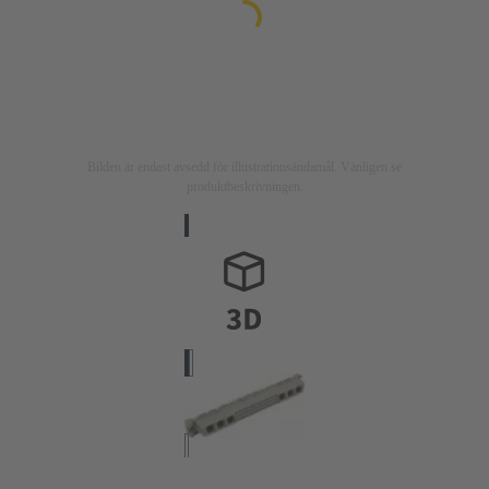
Bilden är endast avsedd för illustrationsändamål. Vänligen se
produktbeskrivningen.