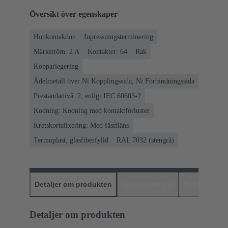
Översikt över egenskaper
Honkontakdon
Inpressningsterminering
Märkström: ‌2 A
Kontakter: 64
Rak
Kopparlegering
Ädelmetall över Ni Kopplingssida, Ni Förbindningssida
Prestandanivå: 2, enligt IEC 60603-2
Kodning: Kodning med kontaktförluster
Kretskortsfixering: Med fästfläns
Termoplast, glasfiberfylld
RAL 7032 (stengrå)
Detaljer om produkten
Nedladdningar
Matchande p
Detaljer om produkten