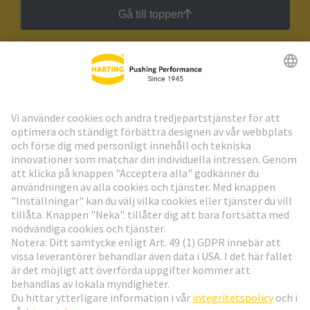
Gå till toppen
HARTING:s nyhetsbrev
Gå till registrering
Social Media
Svenska
Sverige