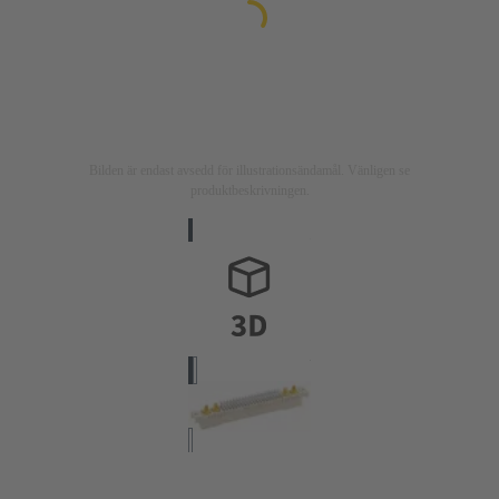
Bilden är endast avsedd för illustrationsändamål. Vänligen se
produktbeskrivningen.