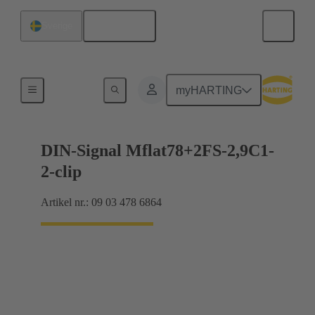
Svenska
Sverige
Förbindning moderkort till dotterkort
myHARTING
DIN-Signal Mflat78+2FS-2,9C1-
2-clip
Artikel nr.: 09 03 478 6864