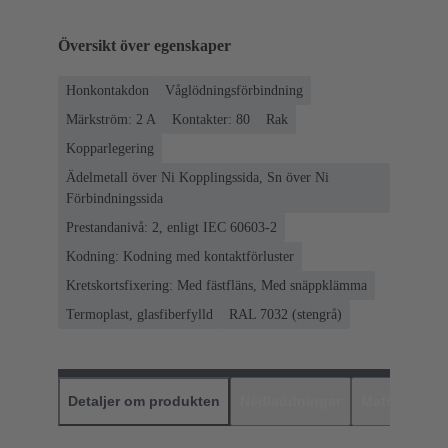
Översikt över egenskaper
Honkontakdon
Våglödningsförbindning
Märkström: ‌2 A
Kontakter: 80
Rak
Kopparlegering
Ädelmetall över Ni Kopplingssida, Sn över Ni
Förbindningssida
Prestandanivå: 2, enligt IEC 60603-2
Kodning: Kodning med kontaktförluster
Kretskortsfixering: Med fästfläns, Med snäppklämma
Termoplast, glasfiberfylld
RAL 7032 (stengrå)
Detaljer om produkten
Nedladdningar
Matchande p