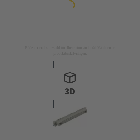
Bilden är endast avsedd för illustrationsändamål. Vänligen se
produktbeskrivningen.