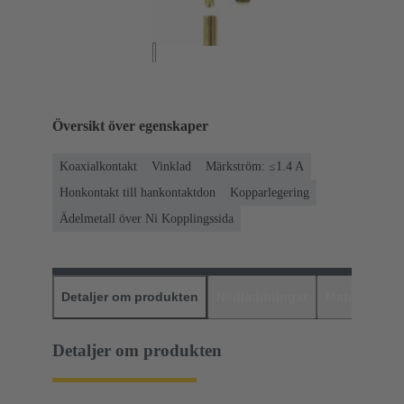
Översikt över egenskaper
Koaxialkontakt
Vinklad
Märkström: ≤1.4 A
Honkontakt till hankontaktdon
Kopparlegering
Ädelmetall över Ni Kopplingssida
Detaljer om produkten
Nedladdningar
Matchande p
Detaljer om produkten