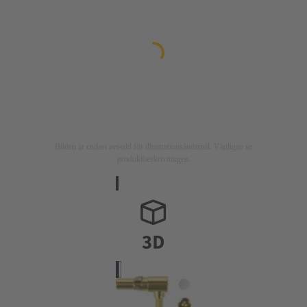
Bilden är endast avsedd för illustrationsändamål. Vänligen se
produktbeskrivningen.