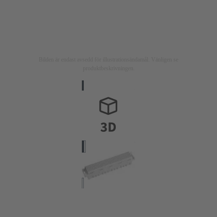
Bilden är endast avsedd för illustrationsändamål. Vänligen se
produktbeskrivningen.