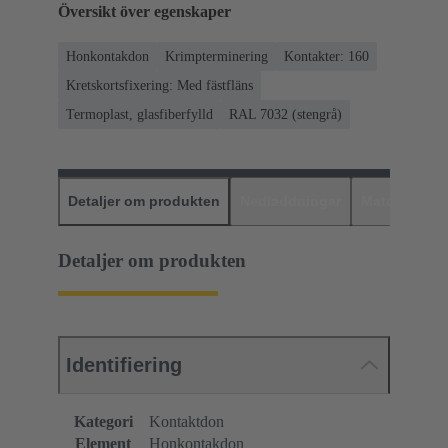
Översikt över egenskaper
Honkontakdon
Krimpterminering
Kontakter: 160
Kretskortsfixering: Med fästfläns
Termoplast, glasfiberfylld
RAL 7032 (stengrå)
Detaljer om produkten
Nedladdningar
Matchande p
Detaljer om produkten
Identifiering
Kategori
Kontaktdon
Element
Honkontakdon