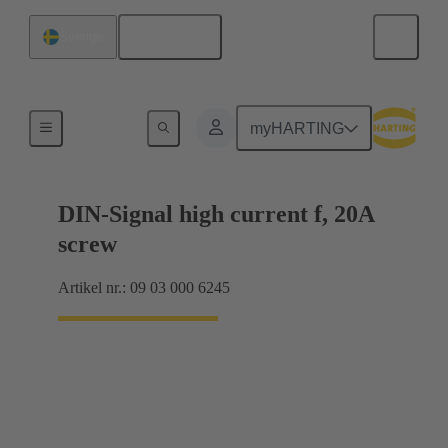
Svenska
Sverige
Förbindning moderkort till dotterkort
myHARTING
DIN-Signal high current f, 20A
screw
Artikel nr.: 09 03 000 6245