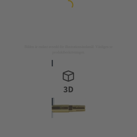
Bilden är endast avsedd för illustrationsändamål. Vänligen se
produktbeskrivningen.