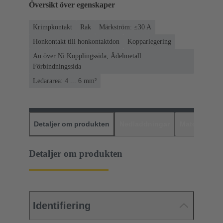
Översikt över egenskaper
Krimpkontakt
Rak
Märkström: ≤30 A
Honkontakt till honkontaktdon
Kopparlegering
Au över Ni Kopplingssida, Ädelmetall
Förbindningssida
Ledararea: 4 ... 6 mm²
Detaljer om produkten
Nedladdningar
Matchande p
Detaljer om produkten
Identifiering