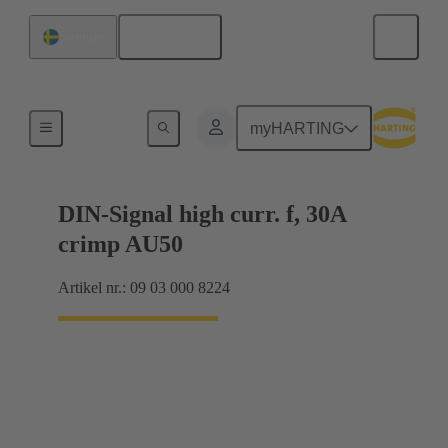
Svenska
Sverige
Förbindning moderkort till dotterkort
myHARTING
DIN-Signal high curr. f, 30A
crimp AU50
Artikel nr.: 09 03 000 8224