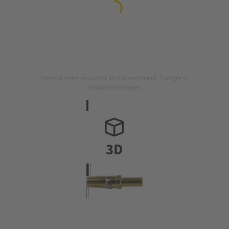
Bilden är endast avsedd för illustrationsändamål. Vänligen se
produktbeskrivningen.