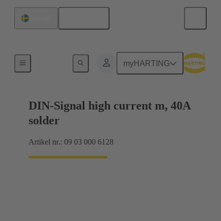
Svenska
Sverige
Förbindning moderkort till dotterkort
myHARTING
DIN-Signal high current m, 40A
solder
Artikel nr.: 09 03 000 6128