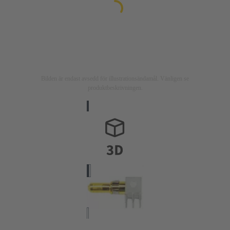
Bilden är endast avsedd för illustrationsändamål. Vänligen se
produktbeskrivningen.