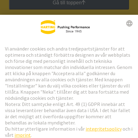
Gå till toppen
HARTING:s nyhetsbrev
Gå till registrering
Social Media
Svenska
Sverige