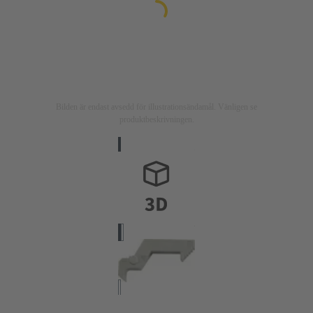
Bilden är endast avsedd för illustrationsändamål. Vänligen se
produktbeskrivningen.