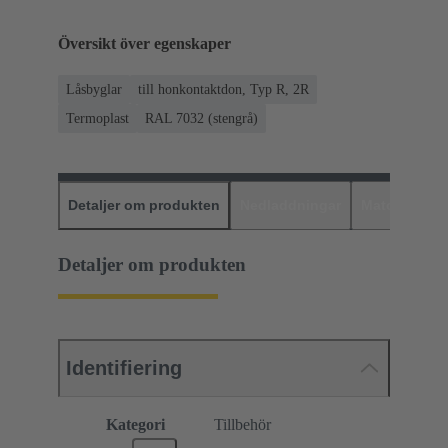
Översikt över egenskaper
Låsbyglar
till honkontaktdon, Typ R, 2R
Termoplast
RAL 7032 (stengrå)
Detaljer om produkten
Nedladdningar
Matchande p
Detaljer om produkten
Identifiering
Kategori
Tillbehör