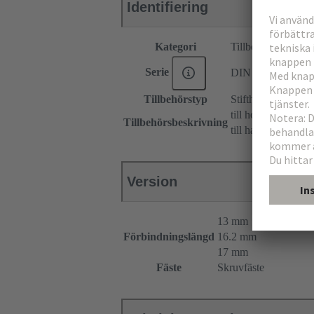
Identifiering
Kategori
Tillbehör
Serie
DIN 41612
Tillbehörstyp
Stifthölje
till honkontaktdon
Tillbehörsbeskrivning
till hankontaktdon
Version
13 mm
Förbindningslängd
16.2 mm
17 mm
Fäste
Skruvfäste