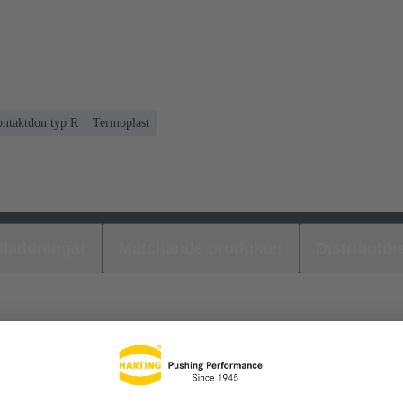
kontaktdon typ R
Termoplast
laddningar
Matchande produkter
Distributör