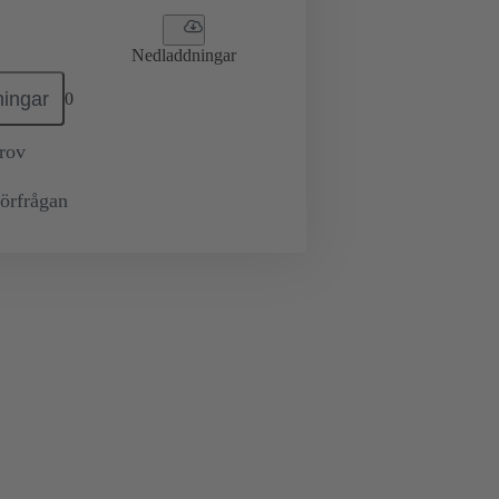
Nedladdningar
ingar
0
prov
örfrågan