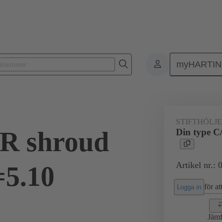
myHARTI
ktdon
Kontaktdon för PCB till PCB
Produkter
Förbindning mod
STIFTHÖLJE
/R shroud
Din type C
Artikel nr.:
=5.10
för att
Logga in
Jämf