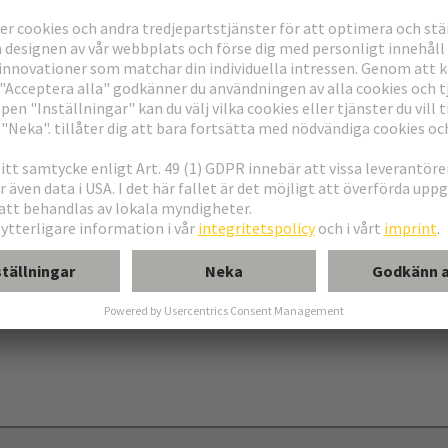
 typ C
 typ R