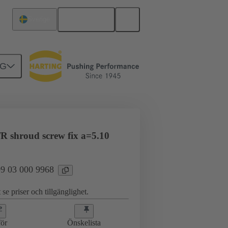
Svenska
Sverige
NG
erkort till dotterkort
09 03 000 9968
/R shroud screw fix a=5.10
 09 03 000 9968
 se priser och tillgänglighet.
ör
Önskelista