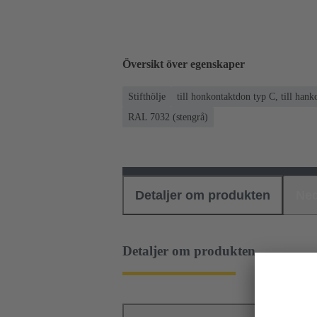
Översikt över egenskaper
Stifthölje
till honkontaktdon typ C, till han
RAL 7032 (stengrå)
Detaljer om produkten
Ned
Detaljer om produkten