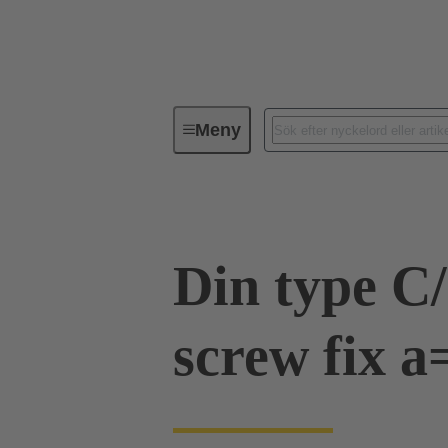
Meny
Förbindningsteknik
PCB-konta
Din type C
screw fix a