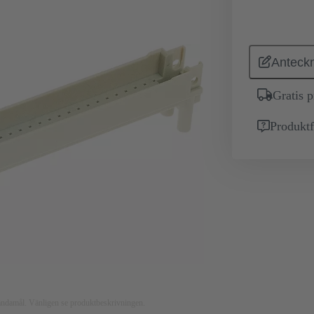
Anteckn
Gratis 
Produktf
nsändamål. Vänligen se produktbeskrivningen.