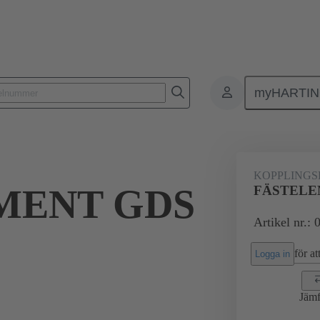
myHARTI
ktdon
Kontaktdon för PCB till PCB
Produkter
Förbindning mod
KOPPLINGS
MENT GDS
FÄSTELE
Artikel nr.:
för att
Logga in
Jämf