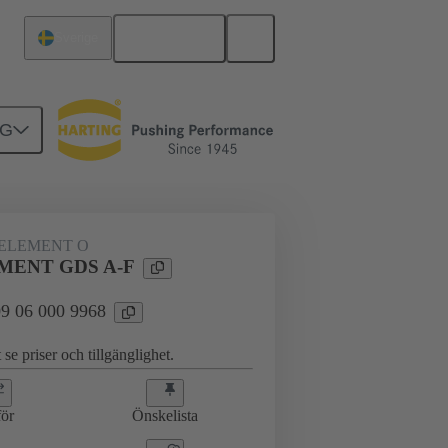
Svenska
Sverige
NG
erkort till dotterkort
09 06 000 9968
ELEMENT O
MENT GDS A-F
 09 06 000 9968
 se priser och tillgänglighet.
ör
Önskelista