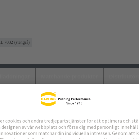
L 7032 (stengrå)
laddningar
Matchande produkter
Distributör