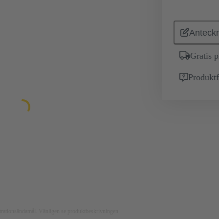
Anteckn
Gratis 
Produktf
ustrationsändamål. Vänligen se produktbeskrivningen.