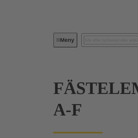
Meny
Förbindningsteknik
PCB-konta
FÄSTELE
A-F