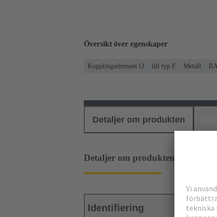
Översikt över egenskaper
Kopplingselement O
till typ F
Metall
RA
Detaljer om produkten
Ned
Detaljer om produkten
Identifiering