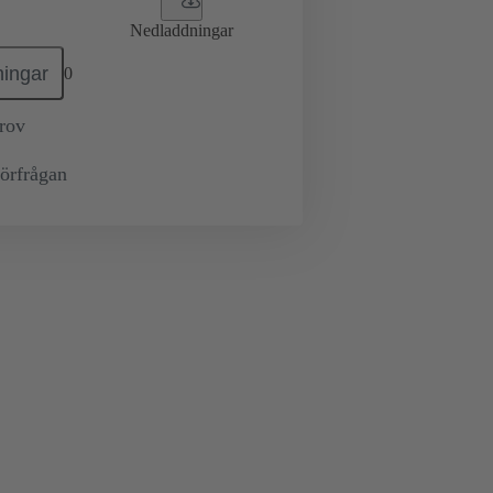
Nedladdningar
ingar
0
prov
örfrågan