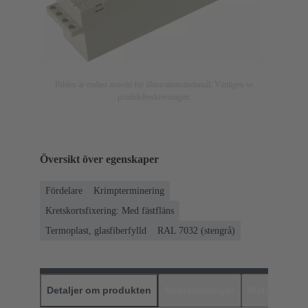
Bilden är endast avsedd för illustrationsändamål. Vänligen se
produktbeskrivningen.
Översikt över egenskaper
Fördelare
Krimpterminering
Kretskortsfixering: Med fästfläns
Termoplast, glasfiberfylld
RAL 7032 (stengrå)
Detaljer om produkten
Nedladdningar
Matchande p