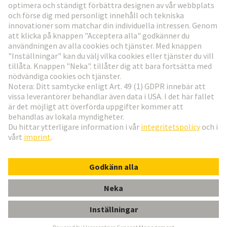
Gå till registrering
Social Media
Svenska
Sverige
© Teknologi-koncernen HARTING
Inställningar för cookies
Imprint
Integritetspolicy
Användningsvillkor
Kundinformation
FÖRDELNINGSDON G