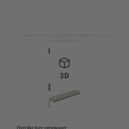
Bilden är endast avsedd för illustrationsändamål. Vänligen se
produktbeskrivningen.
Översikt över egenskaper