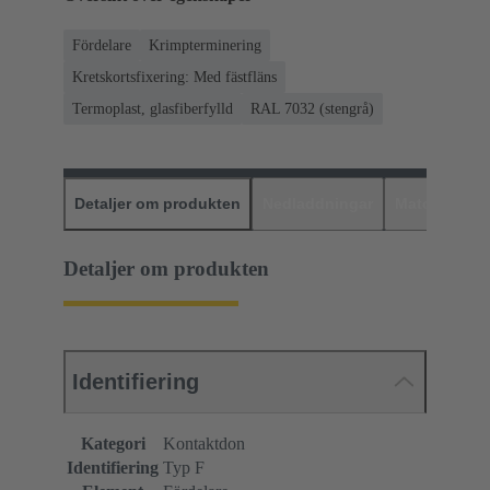
Fördelare
Krimpterminering
Kretskortsfixering: Med fästfläns
Termoplast, glasfiberfylld
RAL 7032 (stengrå)
Detaljer om produkten
Nedladdningar
Matchande p
Detaljer om produkten
Identifiering
Kategori
Kontaktdon
Identifiering
Typ F