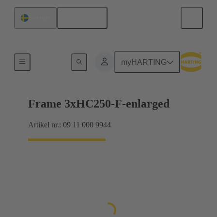
Svenska
Sverige
Han® HPR enpolig
myHARTING
Frame 3xHC250-F-enlarged
Artikel nr.: 09 11 000 9944