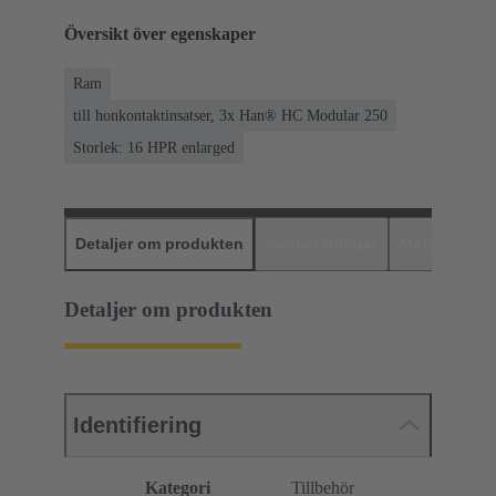
Översikt över egenskaper
Ram
till honkontaktinsatser, 3x Han® HC Modular 250
Storlek: 16 HPR enlarged
Detaljer om produkten
Nedladdningar
Matchande p
Detaljer om produkten
Identifiering
Kategori
Tillbehör