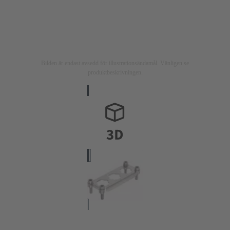
Bilden är endast avsedd för illustrationsändamål. Vänligen se
produktbeskrivningen.