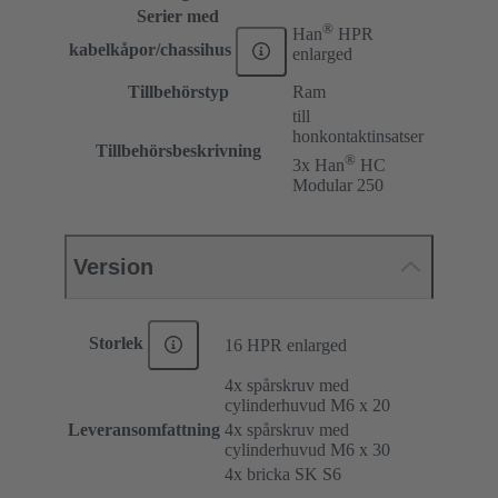
Serier med
®
Han
HPR
kabelkåpor/chassihus
enlarged
Tillbehörstyp
Ram
till
honkontaktinsatser
Tillbehörsbeskrivning
®
3x Han
HC
Modular 250
Version
Storlek
16 HPR enlarged
4x spårskruv med
cylinderhuvud M6 x 20
Leveransomfattning
4x spårskruv med
cylinderhuvud M6 x 30
4x bricka SK S6