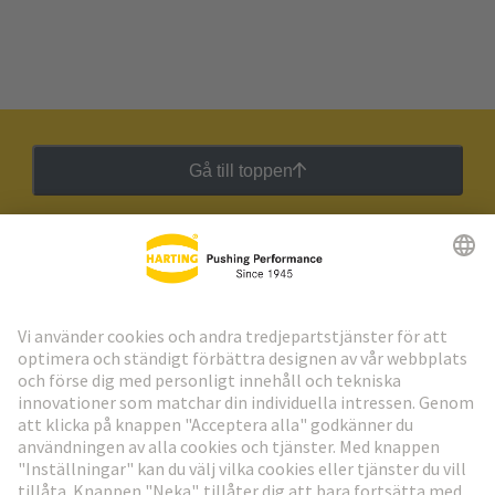
Gå till toppen
HARTING:s nyhetsbrev
Gå till registrering
Social Media