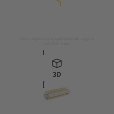
Bilden är endast avsedd för illustrationsändamål. Vänligen se
produktbeskrivningen.