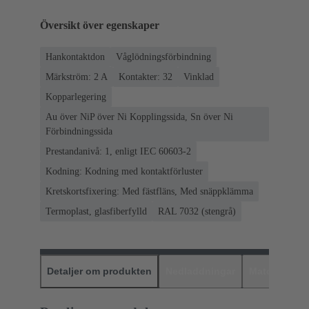
Översikt över egenskaper
Hankontaktdon
Våglödningsförbindning
Märkström: ‌2 A
Kontakter: 32
Vinklad
Kopparlegering
Au över NiP över Ni Kopplingssida, Sn över Ni
Förbindningssida
Prestandanivå: 1, enligt IEC 60603-2
Kodning: Kodning med kontaktförluster
Kretskortsfixering: Med fästfläns, Med snäppklämma
Termoplast, glasfiberfylld
RAL 7032 (stengrå)
Detaljer om produkten
Nedladdningar
Matchande p