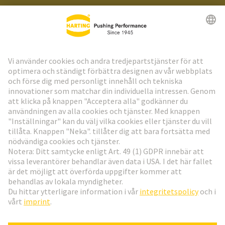
HARTING:s nyhetsbrev
Gå till registrering
Social Media
Svenska
Sverige