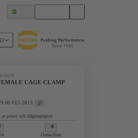
Svenska
Sverige
NG
AKDON
 FEMALE CAGE CLAMP
 09 06 015 2813
 se priser och tillgänglighet.
ör
Önskelista