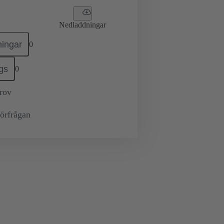
Nedladdningar
ingar
0
gs
0
prov
örfrågan