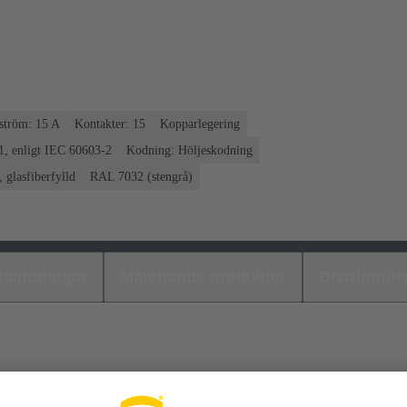
tröm: ‌15 A
Kontakter: 15
Kopparlegering
1, enligt IEC 60603-2
Kodning: Höljeskodning
 glasfiberfylld
RAL 7032 (stengrå)
laddningar
Matchande produkter
Distributör