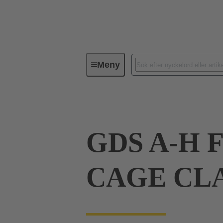
Meny
Serie
Produkter
09 06 01
GDS A-H 
CAGE CLA