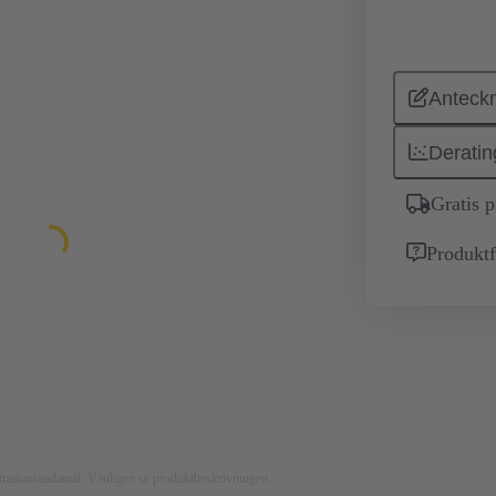
Anteckn
Deratin
Gratis 
Produktf
ustrationsändamål. Vänligen se produktbeskrivningen.