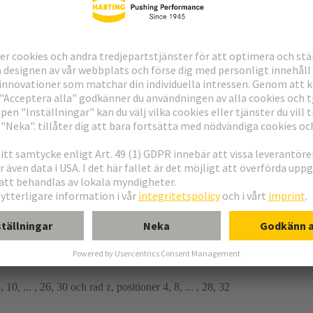
ing
 10, ... , 26, 30 och rad z, positioner 4, 8, ... , 28, 32