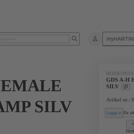
myHARTI
5 2813
HONKONT
FEMALE
GDS A-H
SILV
Artikel nr.:
MP SILV
för att
Logga in
Jämf