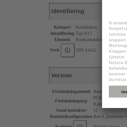
Identifiering
Kategori
Kontaktdon
Identifiering
Typ H15
Element
Honkontakdon
Serie
DIN 41612
Version
Förbindningsmetod
Burklämsförbindn
PCB till kabel
Förbindningstyp
Kabel till kabel
Antal kontakter
15
Kontaktkonfiguration
Rad d, positioner 6,
Kodning
Höljeskodning