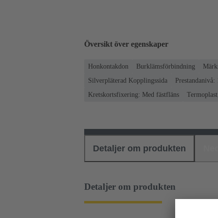
Översikt över egenskaper
Honkontakdon
Burklämsförbindning
Märks
Silverpläterad Kopplingssida
Prestandanivå: 
Kretskortsfixering: Med fästfläns
Termoplast,
Detaljer om produkten
Ned
Detaljer om produkten