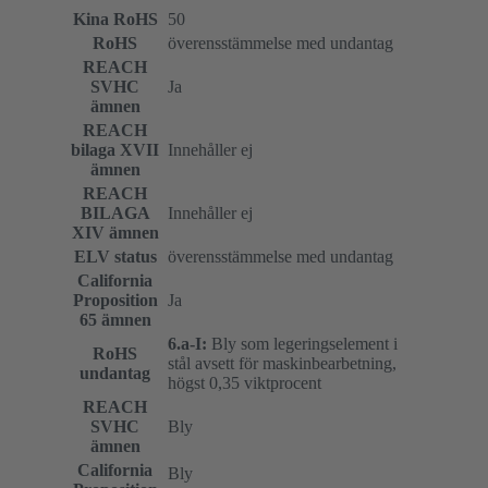
Kina RoHS
50
RoHS
överensstämmelse med undantag
REACH
SVHC
Ja
ämnen
REACH
bilaga XVII
Innehåller ej
ämnen
REACH
BILAGA
Innehåller ej
XIV ämnen
ELV status
överensstämmelse med undantag
California
Proposition
Ja
65 ämnen
6.a-I:
Bly som legeringselement i
RoHS
stål avsett för maskinbearbetning,
undantag
högst 0,35 viktprocent
REACH
SVHC
Bly
ämnen
California
Bly